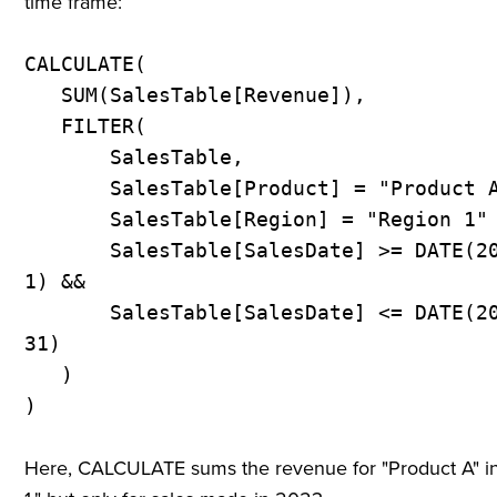
time frame:
CALCULATE(
SUM(SalesTable[Revenue]),
FILTER(
SalesTable,
SalesTable[Product] = "Product A
SalesTable[Region] = "Region 1" 
SalesTable[SalesDate] >= DATE(20
1) &&
SalesTable[SalesDate] <= DATE(20
31)
)
)
Here, CALCULATE sums the revenue for "Product A" i