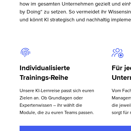
how im gesamten Unternehmen gezielt und einheit
by Doing“ zu setzen. So vermeidet ihr Wissensi
und könnt KI strategisch und nachhaltig impleme
Individualisierte
Für j
Trainings-Reihe
Unte
Unsere KI-Lernreise passt sich euren
Vom Fach
Zielen an. Ob Grundlagen oder
Managemen
Expertenwissen – ihr wählt die
die jewei
Module, die zu euren Teams passen.
sorgt für