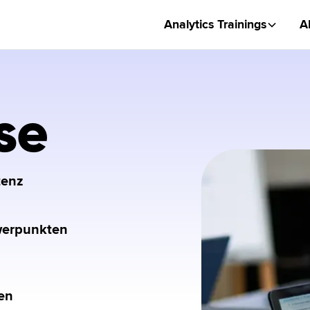
Analytics Trainings
A
se
tenz
hwerpunkten
en