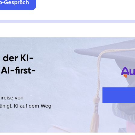
fo-Gespräch
 der KI-
AI-first-
nreise von
ähigt, KI auf dem Weg
.