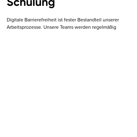
Schulung
Digitale Barrierefreiheit ist fester Bestandteil unserer
Arbeitsprozesse. Unsere Teams werden regelmäßig
geschult, um barrierefreie Design- und
Entwicklungsprinzipien konsequent umzusetzen.
Kontakt und Feedback
Falls Sie auf Barrieren stoßen oder Inhalte in einer
barrierefreien Form benötigen, zögern Sie bitte nicht, uns
zu kontaktieren:
E-Mail:
info@taod.de
Telefon: +49 (0)221 – 975 849-70
Post: taod Consulting GmbH, Oskar-Jäger-Str. 173, K4,
50825 Köln