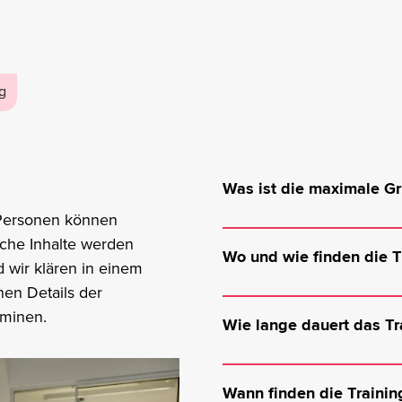
g
Was ist die maximale G
 Personen können
Wir geben ausschließlich 
che Inhalte werden
eurem Team ein Training b
Wo und wie finden die Tr
 wir klären in einem
euch und euren Anforder
nen Details der
Als Präsenzschulung kann
können, empfehlen wir pr
rminen.
Training stattfinden. Ode
Wie lange dauert das Tr
Gegen Aufpreis (300€ p.P
Alternativ geben wir alle
teilnehmen.
Das kommt immer auf das
einem Virtual Classroom.
unsere Trainings über zwe
Wann finden die Training