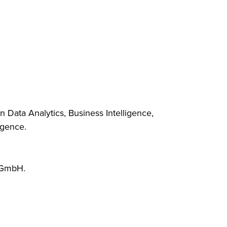
ata Analytics, Business Intelligence,
igence.
e GmbH.